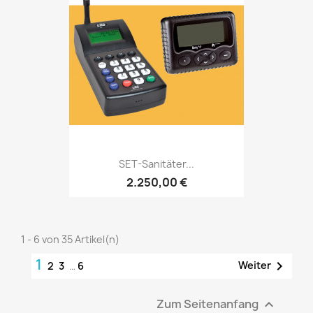
SET-Sanitäter...
2.250,00 €
1 - 6 von 35 Artikel(n)
1

Weiter
2
3
…
6
Zum Seitenanfang
