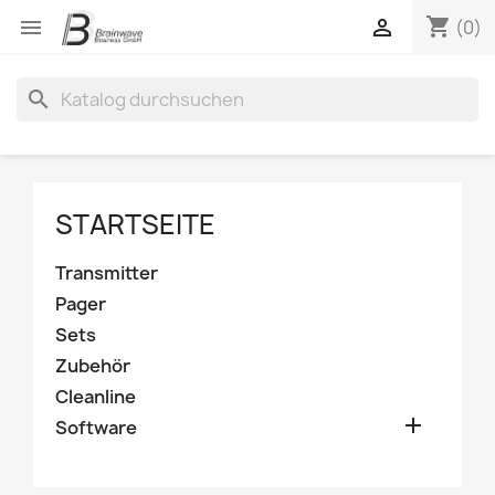
shopping_cart


(0)
search
STARTSEITE
Transmitter
Pager
Sets
Zubehör
Cleanline

Software