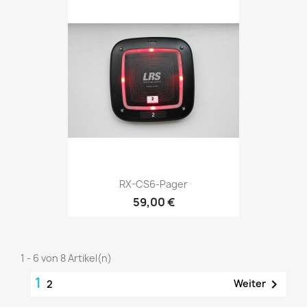
RX-CS6-Pager
59,00 €
1 - 6 von 8 Artikel(n)
1

Weiter
2