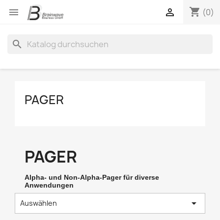
shopping_cart


(0)
search
PAGER
PAGER
Alpha- und Non-Alpha-Pager für diverse
Anwendungen

Auswählen