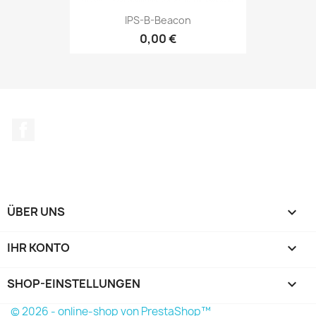
IPS-B-Beacon
0,00 €
Facebook
ÜBER UNS

IHR KONTO

SHOP-EINSTELLUNGEN
keyboard_arrow_down
© 2026 - online-shop von PrestaShop™