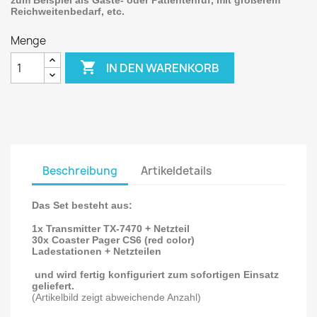
zum Beispiel als Gäste- oder Patientenruf, mit größerem
Reichweitenbedarf, etc.
Menge

IN DEN WARENKORB
Beschreibung
Artikeldetails
Das Set besteht aus:
1x Transmitter TX-7470 + Netzteil
30x Coaster Pager CS6 (red color)
Ladestationen + Netzteilen
und wird fertig konfiguriert zum sofortigen Einsatz
geliefert.
(Artikelbild zeigt abweichende Anzahl)