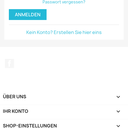
Passwort vergessen?
ANMELDEN
Kein Konto? Erstellen Sie hier eins
Facebook
ÜBER UNS

IHR KONTO

SHOP-EINSTELLUNGEN
keyboard_arrow_down